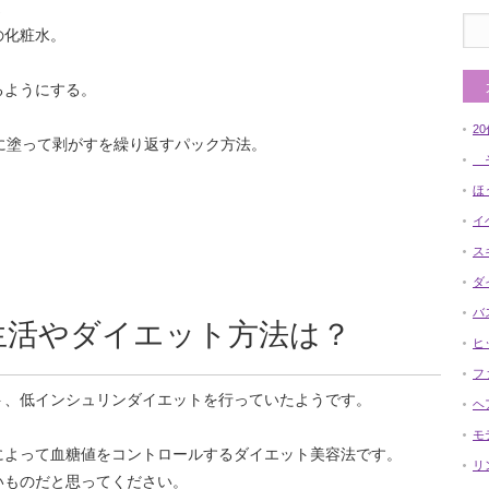
。
の化粧水。
。
るようにする。
2
に塗って剥がすを繰り返すパック方法。
そ
ほ
イ
ス
ダ
バ
生活やダイエット方法は？
ヒ
フ
ト、低インシュリンダイエットを行っていたようです。
ヘ
モ
によって血糖値をコントロールするダイエット美容法です。
リ
いものだと思ってください。