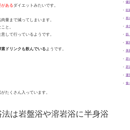
健
要がある
ダイエットみたいです。
妊
有
筋肉量まで減ってしまいます。
未
なこと。
注意して行っているようです。
筋
紫
酵素ドリンクも飲んでいる
ようです。
美
若
若
運
食
素がたくさん入っています。
浴法は岩盤浴や溶岩浴に半身浴