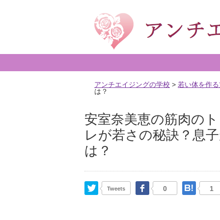
アンチエイジングの学校
>
若い体を作る
は？
安室奈美恵の筋肉のト
レが若さの秘訣？息子
は？
Twitter
Facebook
はて
0
1
Tweets