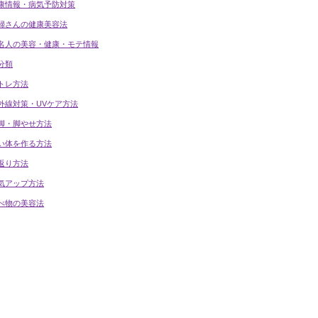
康情報・病気予防対策
婦さんの健康美容法
名人の美容・健康・モテ情報
分類
トレ方法
外線対策・UVケア方法
脚・脚やせ方法
い体を作る方法
返り方法
気アップ方法
べ物の美容法