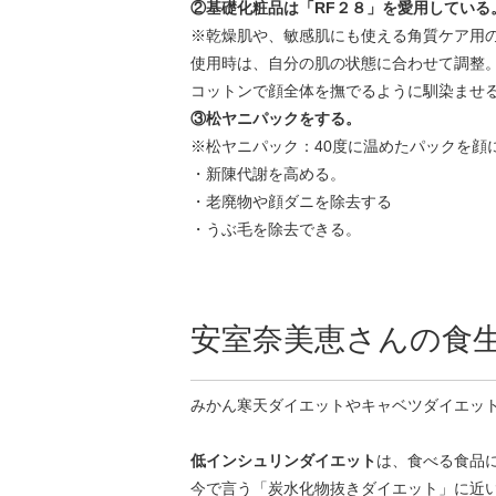
②基礎化粧品は「RF２８」を愛用している
※乾燥肌や、敏感肌にも使える角質ケア用
使用時は、自分の肌の状態に合わせて調整
コットンで顔全体を撫でるように馴染ませ
③松ヤニパックをする。
※松ヤニパック：40度に温めたパックを顔
・新陳代謝を高める。
・老廃物や顔ダニを除去する
・うぶ毛を除去できる。
安室奈美恵さんの食
みかん寒天ダイエットやキャベツダイエッ
低インシュリンダイエット
は、食べる食品
今で言う「炭水化物抜きダイエット」に近