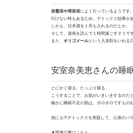
岩盤浴や溶岩浴
によく行っているようです
行けない時もあるため、デトックス効果が
しかも、日本酒を１升も入れるのだとか。
そして、漫画を読んで１時間過ごすそうで
また、
オリゴメール
という入浴剤をいれる
安室奈美恵さんの睡
とにかく寝る。たっぷり寝る。
こうすることで、お肌がいきいきするのだ
確かに睡眠不足の肌は、ボロボロですもの
他にもITデトックスを実践して、心身のバ
▼関連記事はこちら