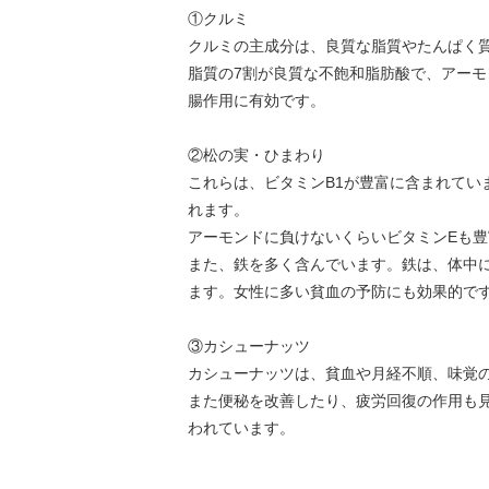
①クルミ
クルミの主成分は、良質な脂質やたんぱく
脂質の7割が良質な不飽和脂肪酸で、アー
腸作用に有効です。
②松の実・ひまわり
これらは、ビタミンB1が豊富に含まれてい
れます。
アーモンドに負けないくらいビタミンEも
また、鉄を多く含んでいます。
鉄は、体中
ます。女性に多い貧血の予防にも効果的で
③カシューナッツ
カシューナッツは、貧血や月経不順、味覚
また便秘を改善したり、疲労回復の作用も
われています。