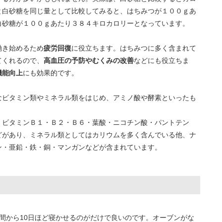
と白砂糖を同じ量として比較してみると、はちみつが１００ｇあ
白砂糖が１００ｇあたり３８４キロカロリーとなっています。
働き始めるため
疲労回復
に役立ちます。はちみつに多く含まれて
てくれるので、
高血圧の予防やむくみの改善
などにも役立ちま
機能向上
にも効果的です。
なビタミン類やミネラル類をはじめ、アミノ酸や酵素といったも
、ビタミンＢ１・Ｂ２・Ｂ６・葉酸・ニコチン酸・パントテン
どがあり、ミネラル類としてはカリウムを多く含んでいる他、ナ
ン・亜鉛・鉄・銅・マンガンなどが含まれています。
間から10日ほど寝かせるのがだけで良いのです。オーブンがな