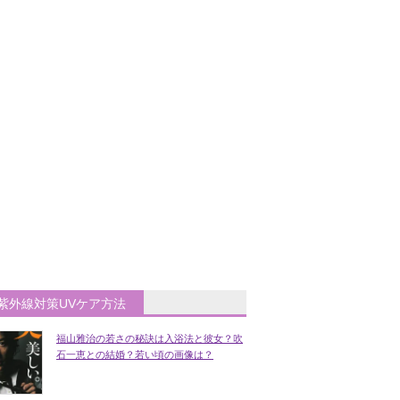
紫外線対策UVケア方法
福山雅治の若さの秘訣は入浴法と彼女？吹
石一恵との結婚？若い頃の画像は？