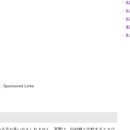
美
若
若
運
食
Sponsored Links
いる方が多いかもしれません。実際は、白砂糖と比較するとカロ