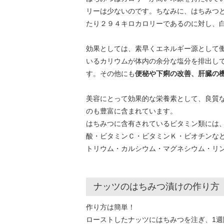
リーは少ないのです。ちなみに、はちみつ
たり２９４キロカロリーであるのに対し、
効果としては、素早くエネルギー源として
いるカリウムが体内の余分な塩分を排出し
す。その他にも
便秘や下痢の改善、肝臓の
美容にとって効果的な栄養素として、良質
のも豊富に含まれています。
はちみつに含有されているビタミン類には
酸・ビタミンＣ・ビタミンＫ・ビオチンな
トリウム・カルシウム・マグネシウム・リ
ナッツのはちみつ漬けの作り方
作り方は簡単！
ローストしたナッツにはちみつを注ぎ、1週