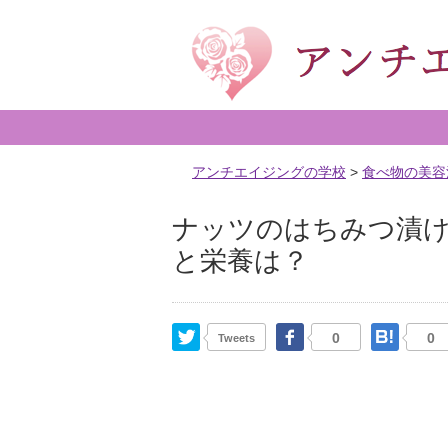
アンチエイジングの学校
>
食べ物の美容
ナッツのはちみつ漬け
と栄養は？
Twitter
Facebook
はて
0
0
Tweets