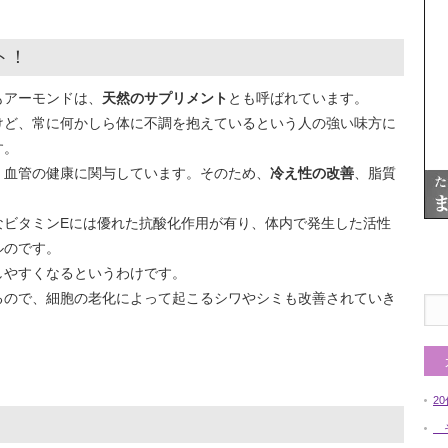
ト！
もアーモンドは、
天然のサプリメント
とも呼ばれています。
けど、常に何かしら体に不調を抱えているという人の強い味方に
す。
、血管の健康に関与しています。そのため、
冷え性の改善
、脂質
。
なビタミンEには優れた抗酸化作用が有り、体内で発生した活性
ルのです。
しやすくなるというわけです。
るので、細胞の老化によって起こるシワやシミも改善されていき
2
そ