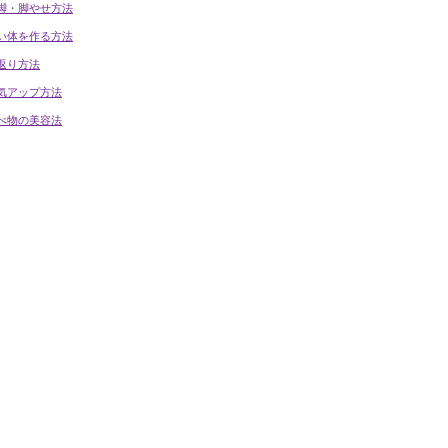
脚・脚やせ方法
い体を作る方法
返り方法
気アップ方法
べ物の美容法