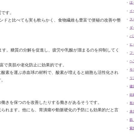
ほ
イ
質です。
ス
モンドと比べても実も軟らかく、食物繊維も豊富で便秘の改善や整
ダ
バ
ヒ
ます。糖質の分解を促進し、疲労や乳酸が溜まるのを抑制してく
フ
ヘ
豊富で美肌や老化防止に効果的です。
モ
に酸素を運ぶ赤血球の材料で、酸素が増えると細胞も活性化され
リ
す。
健
妊
の働きを保つのを改善したりする働きがあるそうです。
有
見られます。他にも、胃潰瘍や動脈硬化の予防にも効果的だと言
未
筋
紫