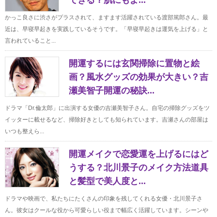
できる？肌にもよ...
かっこ良さに渋さがプラスされて、ますます活躍されている渡部篤郎さん。最
近は、早寝早起きを実践しているそうです。「早寝早起きは運気を上げる」と
言われていること...
開運するには玄関掃除に置物と絵
画？風水グッズの効果が大きい？吉
瀬美智子開運の秘訣...
ドラマ「Dr.倫太郎」に出演する女優の吉瀬美智子さん。自宅の掃除グッズをツ
イッターに載せるなど、掃除好きとしても知られています。吉瀬さんの部屋は
いつも整えら...
開運メイクで恋愛運を上げるにはど
うする？北川景子のメイク方法道具
と髪型で美人度と...
ドラマや映画で、私たちにたくさんの印象を残してくれる女優・北川景子さ
ん。彼女はクールな役から可愛らしい役まで幅広く活躍しています。シーンや