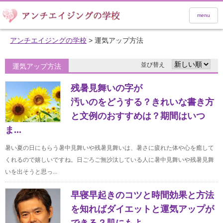
menu
アンチエイジングの学校
>
運気アップ方法
並び替え
運気アップ方法
残暑見舞いの字が
汚いのをどうする？きれいな書き方
と文例のおすすめは？期間はいつ
ま...
暑い夏の日にもらう暑中見舞いや残暑見舞いは、暑さに疲れた体や心を癒して
くれるので嬉しいですね。日ごろご無沙汰している人に暑中見舞いや残暑見舞
いを出そうと思っ...
早寝早起きのコツと時間効果と方法
を知ればダイエットと運気アップが