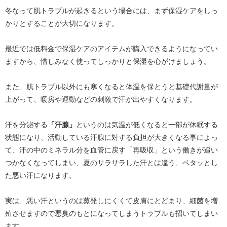
冬なって肌トラブルが起きるという場合には、まず保湿ケアをしっ
かりとすることが大切になります。
最近では低料金で保湿ケアのアイテムが購入できるようになってい
ますから、惜しみなく使ってしっかりと保湿を心がけましょう。
また、肌トラブル以外にも寒くなると体温を保とうと基礎代謝量が
上がって、暖房や運動などの刺激で汗が出やすくなります。
汗を分泌する
「汗腺」
というのは気温が低くなると一部が休眠する
状態になり、活動している汗腺に対する負担が大きくなる事によっ
て、汗の中のミネラル分を血管に戻す「再吸収」という働きが追い
つかなくなってしまい、夏のサラサラした汗とは違う、ベタッとし
た悪い汗になります。
実は、悪い汗というのは蒸発しにくくて皮膚にとどまり、細菌を増
殖させますので悪臭のもとになってしまうトラブルも招いてしまい
ます。