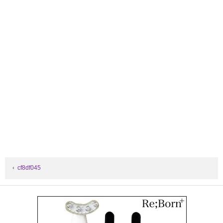
cf8df045