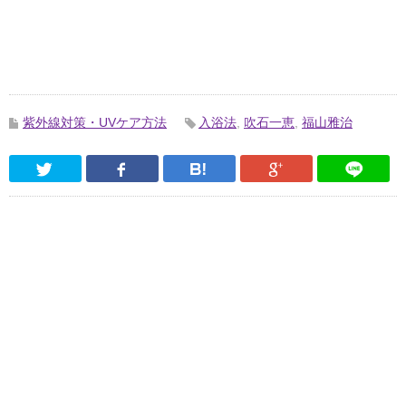
紫外線対策・UVケア方法
入浴法
,
吹石一恵
,
福山雅治
Twitter
Facebook
はてなブックマーク
Google Pl