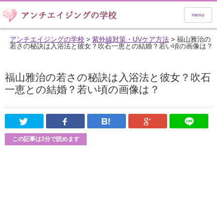
menu
アンチエイジングの学校
>
紫外線対策・UVケア方法
>
福山雅治の
若さの秘訣は入浴法と彼女？吹石一恵との結婚？若い頃の画像は？
福山雅治の若さの秘訣は入浴法と彼女？吹石
一恵との結婚？若い頃の画像は？
Twitter
Facebook
はてなブックマーク
Google Pl
この記事は3分で読めます