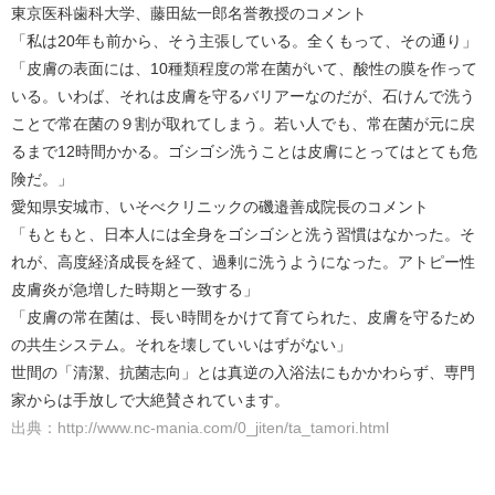
東京医科歯科大学、藤田紘一郎名誉教授のコメント
「私は20年も前から、そう主張している。全くもって、その通り」
「皮膚の表面には、10種類程度の常在菌がいて、酸性の膜を作って
いる。いわば、それは皮膚を守るバリアーなのだが、石けんで洗う
ことで常在菌の９割が取れてしまう。若い人でも、常在菌が元に戻
るまで12時間かかる。ゴシゴシ洗うことは皮膚にとってはとても危
険だ。」
愛知県安城市、いそべクリニックの磯邉善成院長のコメント
「もともと、日本人には全身をゴシゴシと洗う習慣はなかった。そ
れが、高度経済成長を経て、過剰に洗うようになった。アトピー性
皮膚炎が急増した時期と一致する」
「皮膚の常在菌は、長い時間をかけて育てられた、皮膚を守るため
の共生システム。それを壊していいはずがない」
世間の「清潔、抗菌志向」とは真逆の入浴法にもかかわらず、専門
家からは手放しで大絶賛されています。
出典：http://www.nc-mania.com/0_jiten/ta_tamori.html