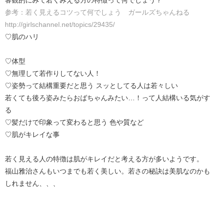
客観的にみて若くみえる方の特徴って何でしょう？
参考：若く見えるコツって何でしょう ガールズちゃんねる
http://girlschannel.net/topics/29435/
♡肌のハリ
♡体型
♡無理して若作りしてない人！
♡姿勢って結構重要だと思う スッとしてる人は若々しい
若くても後ろ姿みたらおばちゃんみたい…！って人結構いる気がす
る
♡髪だけで印象って変わると思う 色や質など
♡肌がキレイな事
若く見える人の特徴は肌がキレイだと考える方が多いようです。
福山雅治さんもいつまでも若く美しい。若さの秘訣は美肌なのかも
しれません、、、