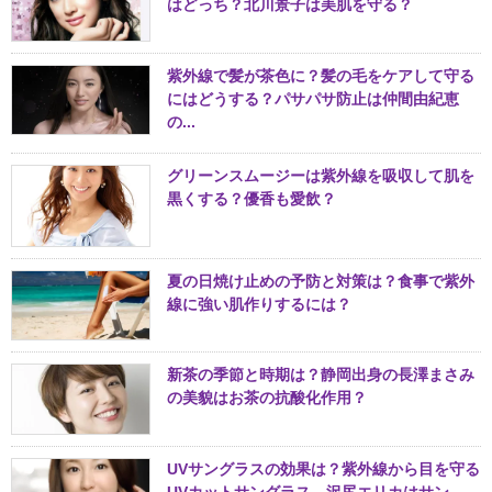
はどっち？北川景子は美肌を守る？
紫外線で髪が茶色に？髪の毛をケアして守る
にはどうする？パサパサ防止は仲間由紀恵
の...
グリーンスムージーは紫外線を吸収して肌を
黒くする？優香も愛飲？
夏の日焼け止めの予防と対策は？食事で紫外
線に強い肌作りするには？
新茶の季節と時期は？静岡出身の長澤まさみ
の美貌はお茶の抗酸化作用？
UVサングラスの効果は？紫外線から目を守る