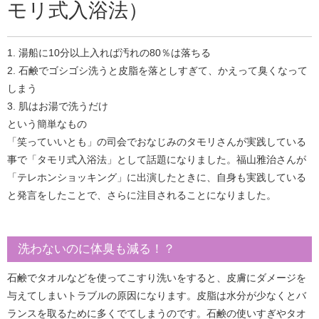
モリ式入浴法）
1. 湯船に10分以上入れば汚れの80％は落ちる
2. 石鹸でゴシゴシ洗うと皮脂を落としすぎて、かえって臭くなって
しまう
3. 肌はお湯で洗うだけ
という簡単なもの
「笑っていいとも」の司会でおなじみのタモリさんが実践している
事で「タモリ式入浴法」として話題になりました。福山雅治さんが
「テレホンショッキング」に出演したときに、自身も実践している
と発言をしたことで、さらに注目されることになりました。
洗わないのに体臭も減る！？
石鹸でタオルなどを使ってこすり洗いをすると、皮膚にダメージを
与えてしまいトラブルの原因になります。皮脂は水分が少なくとバ
ランスを取るために多くでてしまうのです。石鹸の使いすぎやタオ