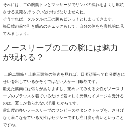
それには、二の腕筋トレとマッサージでリンパの流れをよくし燃焼
させる意識を持っていなければなりませんね。
そうすれば、タルタルの二の腕もビシっ！としまってきます。
毎日鏡の前で引き締めのチェックもして、自分の体をを客観的に見
てみましょう。
ノースリーブの二の腕には魅力
が現れる？
上腕二頭筋と上腕三頭筋の筋肉を見れば、日頃頑張って自分磨きに
せいを出しているかそうではない人か一目瞭然です。
鍛えた筋肉には張りがありますし、艶めいてみえる女性がノースリ
ーブのブラウスを着ているだけで若々しく元気なイメージを受ける
のは、夏しか着られない洋服 だからです。
露出度の多いノースリーブのワンピースやタンクトップを、さりげ
なく着こなせている女性はセクシーですし注目度が高いということ
ですね。