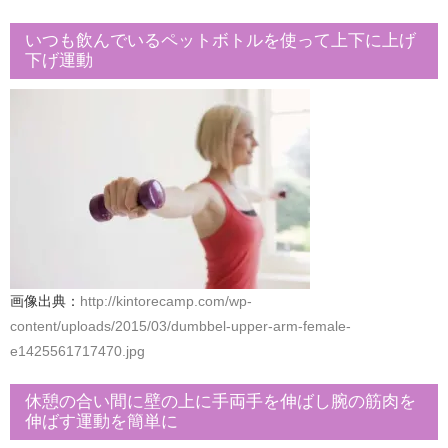
いつも飲んでいるペットボトルを使って上下に上げ
下げ運動
画像出典：
http://kintorecamp.com/wp-
content/uploads/2015/03/dumbbel-upper-arm-female-
e1425561717470.jpg
休憩の合い間に壁の上に手両手を伸ばし腕の筋肉を
伸ばす運動を簡単に