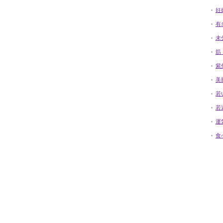
妊
有
未
筋
紫
美
若
若
運
食