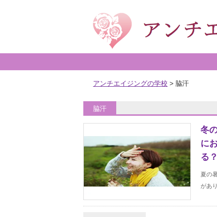
アンチエイジングの学校
>
脇汗
脇汗
冬
に
る？.
夏の
があり