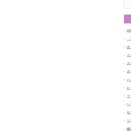
2
そ
ほ
イ
ス
ダ
バ
ヒ
フ
ヘ
モ
リ
健