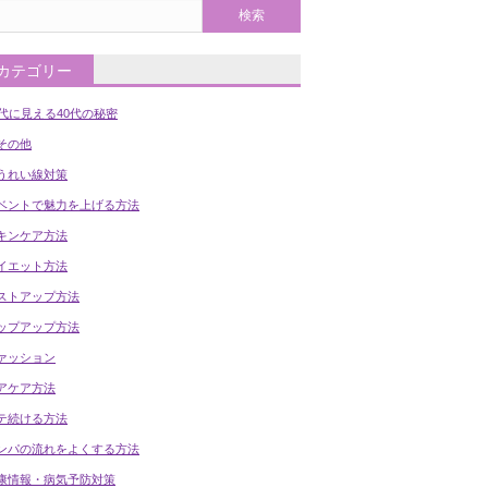
カテゴリー
0代に見える40代の秘密
の他
うれい線対策
ベントで魅力を上げる方法
キンケア方法
イエット方法
ストアップ方法
ップアップ方法
ァッション
アケア方法
テ続ける方法
ンパの流れをよくする方法
康情報・病気予防対策