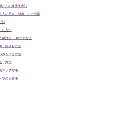
婦さんの健康美容法
名人の美容・健康・モテ情報
分類
トレ方法
外線対策・UVケア方法
脚・脚やせ方法
い体を作る方法
返り方法
気アップ方法
べ物の美容法