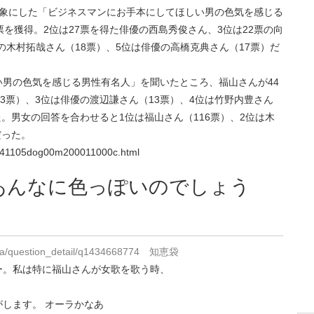
対象にした「ビジネスマンにお手本にしてほしい男の色気を感じる
を獲得。2位は27票を得た俳優の西島秀俊さん、3位は22票の向
の木村拓哉さん（18票）、5位は俳優の高橋克典さん（17票）だ
男の色気を感じる男性有名人」を聞いたところ、福山さんが44
3票）、3位は俳優の渡辺謙さん（13票）、4位は竹野内豊さん
た。男女の回答を合わせると1位は福山さん（116票）、2位は木
だった。
141105dog00m200011000c.html
あんなに色っぽいのでしょう
p/qa/question_detail/q1434668774 知恵袋
ー。私は特に福山さんが女歌を歌う時、
します。 オーラかなあ