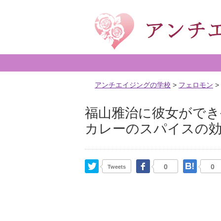
アンチエイジングの学校
>
フェロモン
>
福山雅治に彼女がで
カレーのスパイスの効
Twitter
Facebook
はて
0
0
Tweets