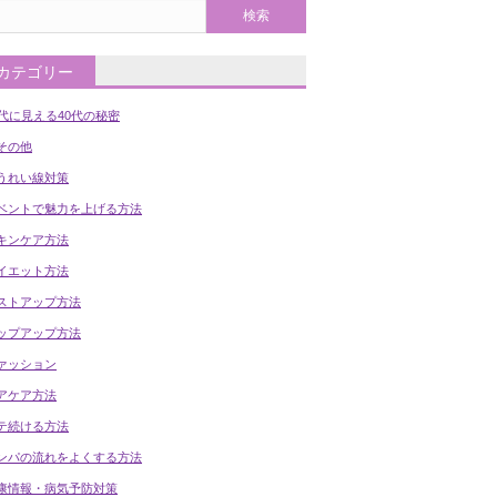
カテゴリー
0代に見える40代の秘密
の他
うれい線対策
ベントで魅力を上げる方法
キンケア方法
イエット方法
ストアップ方法
ップアップ方法
ァッション
アケア方法
テ続ける方法
ンパの流れをよくする方法
康情報・病気予防対策