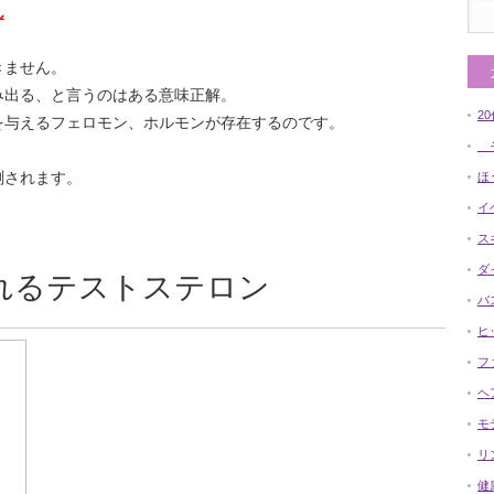
ん
きません。
み出る、と言うのはある意味正解。
2
を与えるフェロモン、ホルモンが存在するのです。
そ
測されます。
ほ
イ
ス
ダ
れるテストステロン
バ
ヒ
フ
ヘ
モ
リ
健