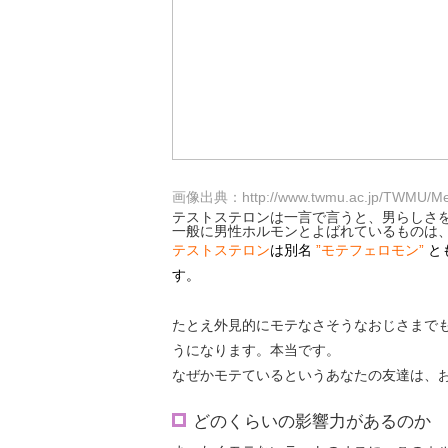
画像出典：http://www.twmu.ac.jp/TWMU/Medic
テストステロンは一言で言うと、
男らしさ
一般に男性ホルモンとよばれているものは
テストステロン
は別名
”モテフェロモン”
と
す。
たとえ外見的にモテなさそうなおじさまで
うになります。
本当です。
なぜかモテているというあなたの友達は、
どのくらいの影響力があるのか