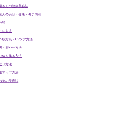
婦さんの健康美容法
名人の美容・健康・モテ情報
分類
トレ方法
外線対策・UVケア方法
脚・脚やせ方法
い体を作る方法
返り方法
気アップ方法
べ物の美容法