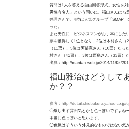
質問は1人を答える自由回答形式。女性を
男性有名人」という問いに、福山さんは72票
井理さんで、4位は人気グループ「SMAP」
った。
また男性に「ビジネスマンがお手本にしたい
票を獲得して1位となり、2位は木村さん（2
（11票）、5位は阿部寛さん（10票）だっ
村さん（41票）、3位は西島さん（33票）
出典：http://mantan-web.jp/2014/11/05/20
福山雅治はどうして
か？？
参考：http://detail.chiebukuro.yahoo.co.j
◯醸し出す雰囲気とかも色っぽいですよね
本当に色っぽいと思います。
◯色気はそういう外見的なものではない気が