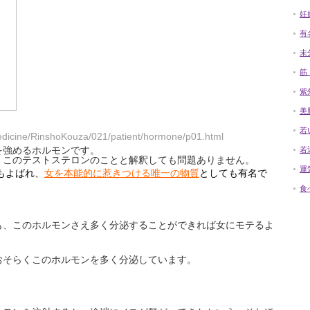
妊
有
未
筋
紫
美
若
ine/RinshoKouza/021/patient/hormone/p01.html
を強めるホルモンです。
若
、このテストステロンのことと解釈しても問題ありません。
運
もよばれ、
女を本能的に惹きつける唯一の物質
としても有名で
食
も、このホルモンさえ多く分泌することができれば女にモテるよ
おそらくこのホルモンを多く分泌しています。