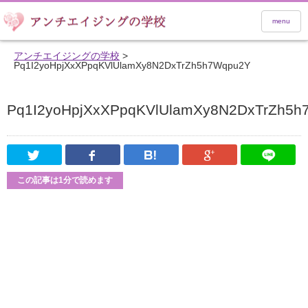
menu
アンチエイジングの学校
>
Pq1I2yoHpjXxXPpqKVlUlamXy8N2DxTrZh5h7Wqpu2Y
Pq1I2yoHpjXxXPpqKVlUlamXy8N2DxTrZh5h
Twitter
Facebook
はてなブックマーク
Google Pl
この記事は1分で読めます