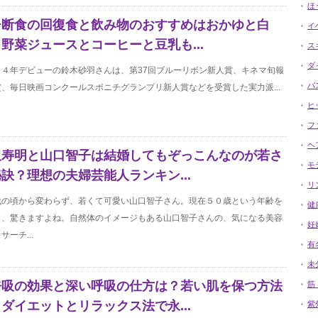
ほ
チ断食の回復食と飲み物のおすすめはおかゆと白
イ
野菜ジュースとコーヒーと豆乳も...
ス
ダ
９４年デビューの鈴木砂羽さんは、第37回ブルーリボン新人賞、キネマ旬報
バ
、毎日映画コンクールスポニチグランプリ新人賞などを受賞した実力派...
ヒ
フ
ヘ
沢寿明と山口智子は結婚してもぞっこんなのが若さ
モ
訣？理想の夫婦芸能人ランキン...
リ
代の頃から変わらず、若くて可愛い山口智子さん。現在５０歳という年齢を
健
と、驚きますよね。自然体のイメージもある山口智子さんの、気になる美容
妊
サーチ...
有
未
呼吸の効果と深い呼吸の仕方は？若い肌を保つ方法
筋
ダイエットとリラックス法で永...
紫