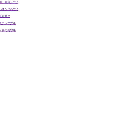
脚・脚やせ方法
い体を作る方法
返り方法
気アップ方法
べ物の美容法