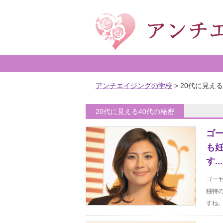
アンチエイジングの学校
>
20代に見える
20代に見える40代の秘密
ゴ
も
す...
ゴー
独特
すね。