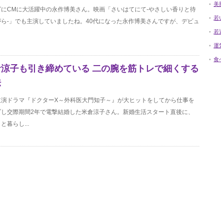
美
ビにCMに大活躍中の永作博美さん。映画「さいはてにて-やさしい香りと待
若
がら-」でも主演していましたね。40代になった永作博美さんですが、デビュ
若
運
食
倉涼子も引き締めている 二の腕を筋トレで細くする
法
主演ドラマ『ドクターX～外科医大門知子～』が大ヒットをしてから仕事を
ブし交際期間2年で電撃結婚した米倉涼子さん。新婚生活スタート直後に、
と暮らし...