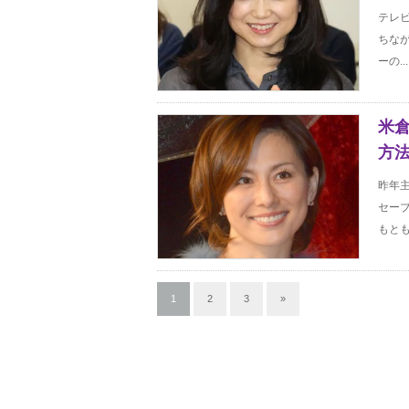
テレ
ちな
ーの...
米
方
昨年
セー
もとも
1
2
3
»