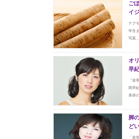
ご
イジ
ナグ
年生ま
写真...
オ
早
『皇
岡早
美容の
脚
どい
「皇