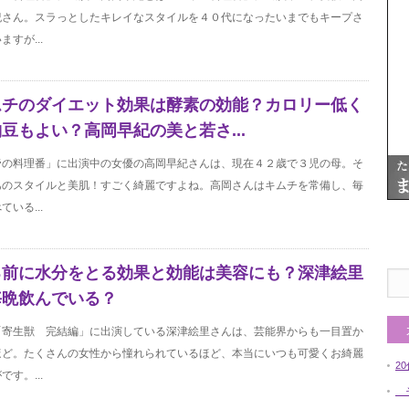
紀さん。スラっとしたキレイなスタイルを４０代になったいまでもキープさ
ますが...
ムチのダイエット効果は酵素の効能？カロリー低く
豆もよい？高岡早紀の美と若さ...
帝の料理番」に出演中の女優の高岡早紀さんは、現在４２歳で３児の母。そ
あのスタイルと美肌！すごく綺麗ですよね。高岡さんはキムチを常備し、毎
ている...
る前に水分をとる効果と効能は美容にも？深津絵里
毎晩飲んでいる？
「寄生獣 完結編」に出演している深津絵里さんは、芸能界からも一目置か
ほど。たくさんの女性から憧れられているほど、本当にいつも可愛くお綺麗
2
です。...
そ