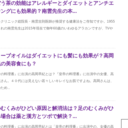
ぼう茶の効能はアレルギーとダイエットとアンチエ
ングにも効果的？南雲先生の本...
モクリニック総院長・南雲吉則医師が推奨する健康法をご存知ですか。1955
れの南雲先生は2015年現在で御年60歳のいわゆるアラカンですが、TVや
リーブオイルはダイエットにも髪にも効果が？高岡
紀の美容食にも？
帝の料理番』に出演の高岡早紀とは？『皇帝の料理番』に出演中の女優、高
紀さん。４０代には見えない若々しいキレイなお肌ですよね。高岡さんは、
ため...
のむくみがひどい原因と解消法は？足のむくみがひ
場合は薬と漢方とツボで解決？...
帝の料理番」に出演の高岡早紀とは「皇帝の料理番」に出演中の、女優の高