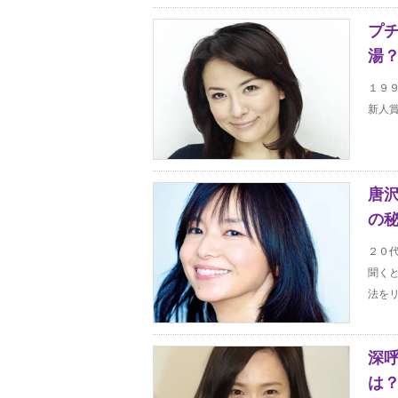
プ
湯？
１９
新人賞
唐
の秘
２０
聞く
法をリ
深
は？