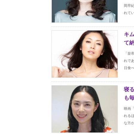
岡早
れてい
キ
て納
「皇
れで
日食べ
寝
も
映画
れる
な方が