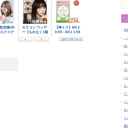
2
そ
ほ
イ
ス
ダ
バ
ヒ
フ
ヘ
モ
リ
健