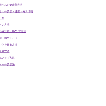
婦さんの健康美容法
名人の美容・健康・モテ情報
分類
トレ方法
外線対策・UVケア方法
脚・脚やせ方法
い体を作る方法
返り方法
気アップ方法
べ物の美容法