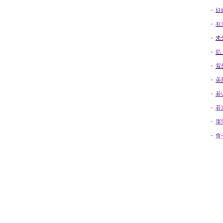
妊
有
未
筋
紫
美
若
若
運
食