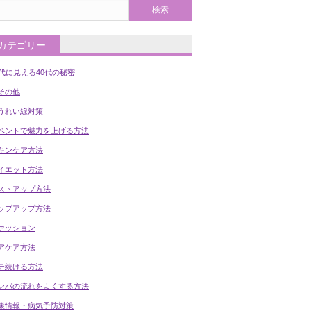
カテゴリー
0代に見える40代の秘密
の他
うれい線対策
ベントで魅力を上げる方法
キンケア方法
イエット方法
ストアップ方法
ップアップ方法
ァッション
アケア方法
テ続ける方法
ンパの流れをよくする方法
康情報・病気予防対策