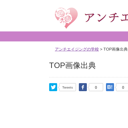
アンチエイジングの学校
>
TOP画像出典
TOP画像出典
Twitter
Facebook
はて
0
0
Tweets