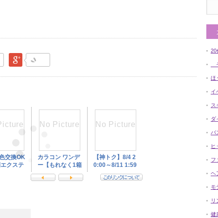
2
なブックマーク
Google Plus
そ
ほ
イ
ス
ダ
バ
ヒ
フ
ヘ
モ
リ
健