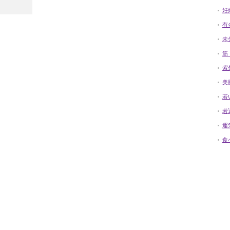
妊
有
未
筋
紫
美
若
若
運
食