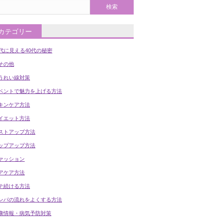
カテゴリー
0代に見える40代の秘密
の他
うれい線対策
ベントで魅力を上げる方法
キンケア方法
イエット方法
ストアップ方法
ップアップ方法
ァッション
アケア方法
テ続ける方法
ンパの流れをよくする方法
康情報・病気予防対策