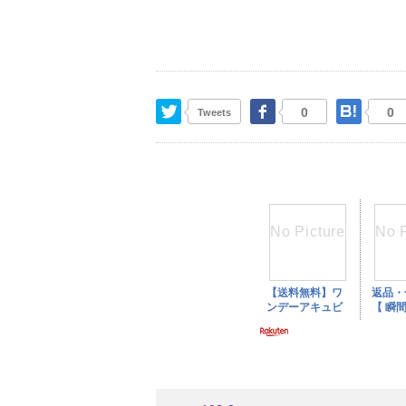
Twitter
Facebook
はて
0
0
Tweets