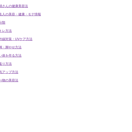
婦さんの健康美容法
名人の美容・健康・モテ情報
分類
トレ方法
外線対策・UVケア方法
脚・脚やせ方法
い体を作る方法
返り方法
気アップ方法
べ物の美容法