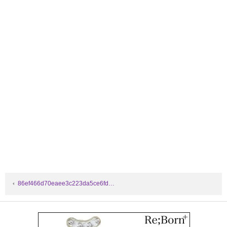
86ef466d70eaee3c223da5ce6fd…