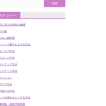
カテゴリー
0代に見える40代の秘密
の他
うれい線対策
ベントで魅力を上げる方法
キンケア方法
イエット方法
ストアップ方法
ップアップ方法
ァッション
アケア方法
テ続ける方法
ンパの流れをよくする方法
康情報・病気予防対策