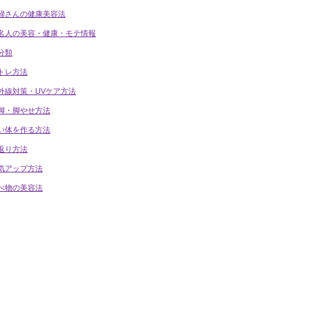
婦さんの健康美容法
名人の美容・健康・モテ情報
分類
トレ方法
外線対策・UVケア方法
脚・脚やせ方法
い体を作る方法
返り方法
気アップ方法
べ物の美容法