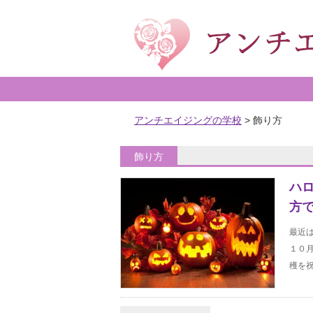
アンチエイジングの学校
>
飾り方
飾り方
ハ
方
最近
１０
穫を祝