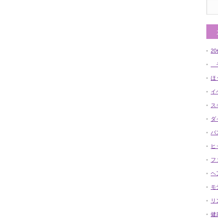
2
そ
ほ
イ
ス
ダ
バ
ヒ
フ
ヘ
モ
リ
健