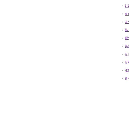
妊
有
未
筋
紫
美
若
若
運
食