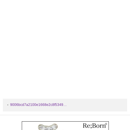
9006bcd7a2100e1668e2c8f5349…