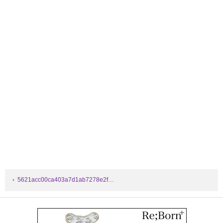
5621acc00ca403a7d1ab7278e2f…