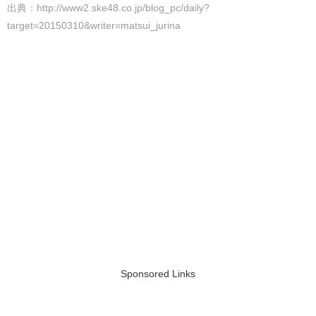
出典：http://www2.ske48.co.jp/blog_pc/daily?
target=20150310&writer=matsui_jurina
Sponsored Links