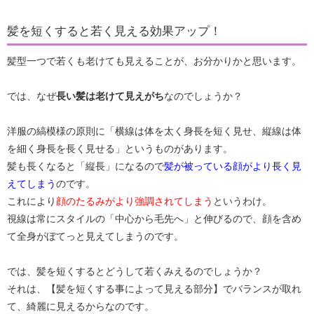
髪を短くすると若く見える効果アップ！
髪型一つで若くも老けても見えることが、お分かりかと思います。
では、なぜ
長い髪は老けて見えがち
なのでしょうか？
洋服の縞模様の原則に「横線は体を太く身長を短く見せ、縦線は体
を細く身長を長く見せる」というものがあります。
髪も長くなると「縦長」になるので
髪が被っている顔がより長く見
えてしまう
のです。
これにより
顔のたるみがより強調されてしまう
というわけ。
視線は常にスタイルの「中心から毛先へ」と伸びるので、顔を含め
て全身がぼてっと見えてしまうのです。
では、髪を短くするとどうして若くみえるのでしょうか？
それは、【髪を短くする事によって見える部分】でバランスが取れ
て、綺麗に見えるからなのです。