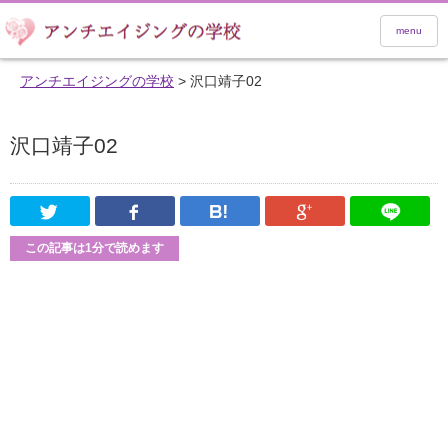
menu
アンチエイジングの学校
>
沢口靖子02
沢口靖子02
Twitter
Facebook
はてなブックマーク
Google Pl
この記事は1分で読めます