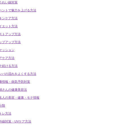
うれい線対策
ベントで魅力を上げる方法
キンケア方法
イエット方法
ストアップ方法
ップアップ方法
ァッション
アケア方法
テ続ける方法
ンパの流れをよくする方法
康情報・病気予防対策
婦さんの健康美容法
名人の美容・健康・モテ情報
分類
トレ方法
外線対策・UVケア方法