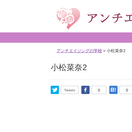
アンチエイジングの学校
>
小松菜奈2
小松菜奈2
Twitter
Facebook
はて
0
0
Tweets