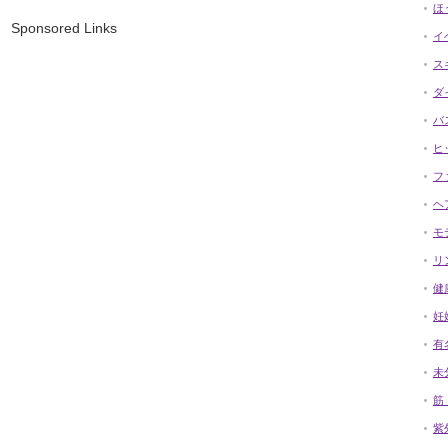
ほ
Sponsored Links
イ
ス
ダ
バ
ヒ
フ
ヘ
モ
リ
健
妊
有
未
筋
紫