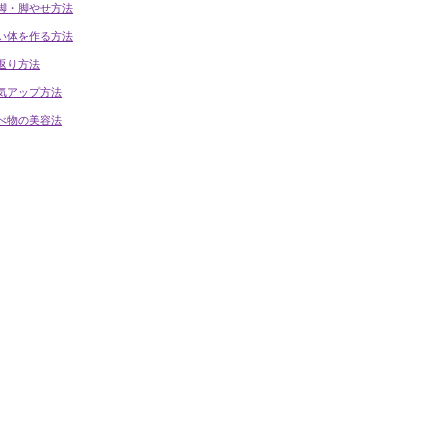
脚・脚やせ方法
い体を作る方法
返り方法
気アップ方法
べ物の美容法