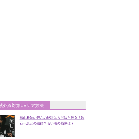
紫外線対策UVケア方法
福山雅治の若さの秘訣は入浴法と彼女？吹
石一恵との結婚？若い頃の画像は？