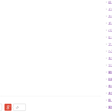
ほ
イ
ス
ダ
バ
ヒ
フ
ヘ
モ
リ
健
妊
有
未
筋
なブックマーク
Google Plus
紫