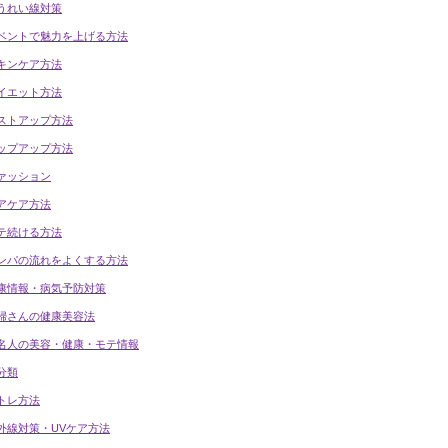
うれい線対策
ベントで魅力を上げる方法
キンケア方法
イエット方法
ストアップ方法
ップアップ方法
ァッション
アケア方法
テ続ける方法
ンパの流れをよくする方法
康情報・病気予防対策
婦さんの健康美容法
名人の美容・健康・モテ情報
分類
トレ方法
外線対策・UVケア方法