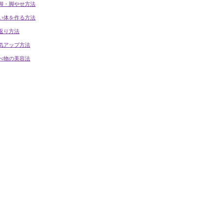
脚・脚やせ方法
い体を作る方法
返り方法
気アップ方法
べ物の美容法