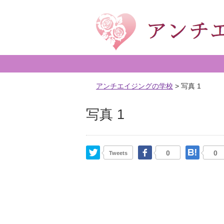
アンチエイジングの学校
>
写真 1
写真 1
Twitter
Facebook
はて
0
0
Tweets