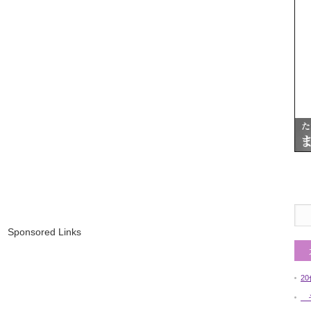
Sponsored Links
2
そ