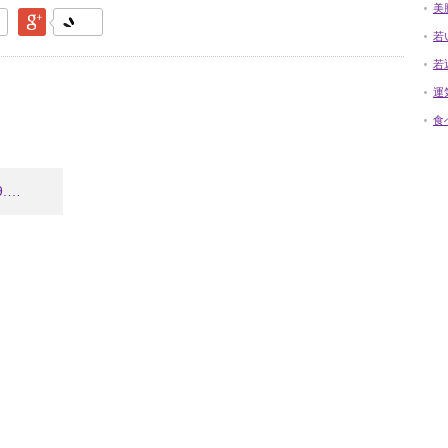
美
なブックマーク
Google Plus
若
若
運
食
9.…