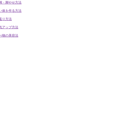
脚・脚やせ方法
い体を作る方法
返り方法
気アップ方法
べ物の美容法