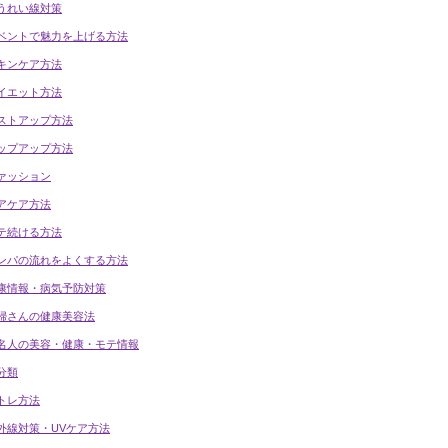
うれい線対策
ベントで魅力を上げる方法
キンケア方法
イエット方法
ストアップ方法
ップアップ方法
ァッション
アケア方法
テ続ける方法
ンパの流れをよくする方法
康情報・病気予防対策
婦さんの健康美容法
名人の美容・健康・モテ情報
分類
トレ方法
外線対策・UVケア方法