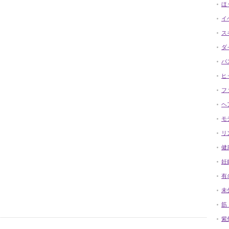
ほ
イ
ス
ダ
バ
ヒ
フ
ヘ
モ
リ
健
妊
有
未
筋
紫