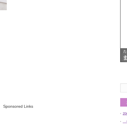
Sponsored Links
2
そ