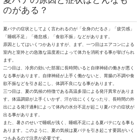
のがある？
夏バテの症状としてよく言われるのが「全身のだるさ」「疲労感」
「睡眠不足」「倦怠感」「食欲不振」などがあります。
原因としてはいくつかありますが、まず、一つ目はエアコンによる
室内と室外との急激な温度差によって体力を消耗する事が挙げられ
ます。
二つ目は、冷房の効いた部屋に長時間いると自律神経の働きが悪く
なる事があります。自律神経が上手く働かないと、胃腸の不調や食
欲不振などを引き起こし、体調不良になる事があります。
三つ目は、夏の気候の特徴である高温多湿による発汗異常がありま
す。体温調節が上手くいかず、汗が出にくくなったり、長時間の外
出による発汗過剰によって体内の水分不足が起こり夏バテの症状が
出る事があります。
また、暑さのせいで睡眠が浅く、睡眠不足による夏バテになる事も
あります。このように、夏の気候は夏バテを引き起こす要因がいく
つもあるので注意が必要です。