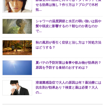
せる効果は無し？作り方は？ブログで木村
拓...
シャワーの温度調節と水圧の弱い強いは肌や
髪や頭皮に影響するの？朝なのか夜なのか
で...
秋の風邪が長引く症状と治し方は？対処方法
はどうする？
夏バテの予防対策は食事や飲み物が効果的？
原因を予防する食材のおすすめは？
溶連菌感染症で大人の原因は何？薬治療には
抗生剤が効果あり？検査と薬は必要？大人
の...