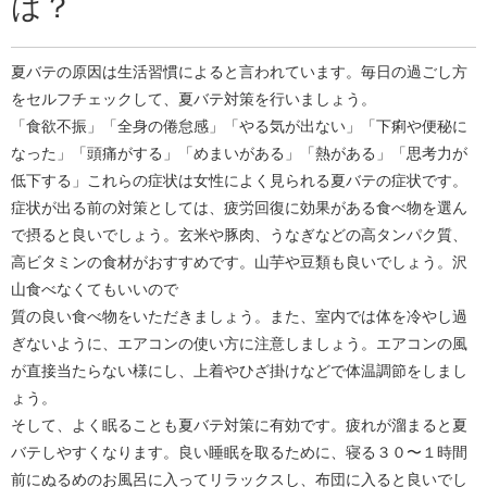
は？
夏バテの原因は生活習慣によると言われています。毎日の過ごし方
をセルフチェックして、夏バテ対策を行いましょう。
「食欲不振」「全身の倦怠感」「やる気が出ない」「下痢や便秘に
なった」「頭痛がする」「めまいがある」「熱がある」「思考力が
低下する」これらの症状は女性によく見られる夏バテの症状です。
症状が出る前の対策としては、疲労回復に効果がある食べ物を選ん
で摂ると良いでしょう。玄米や豚肉、うなぎなどの高タンパク質、
高ビタミンの食材がおすすめです。山芋や豆類も良いでしょう。沢
山食べなくてもいいので
質の良い食べ物をいただきましょう。また、室内では体を冷やし過
ぎないように、エアコンの使い方に注意しましょう。エアコンの風
が直接当たらない様にし、上着やひざ掛けなどで体温調節をしまし
ょう。
そして、よく眠ることも夏バテ対策に有効です。疲れが溜まると夏
バテしやすくなります。良い睡眠を取るために、寝る３０〜１時間
前にぬるめのお風呂に入ってリラックスし、布団に入ると良いでし