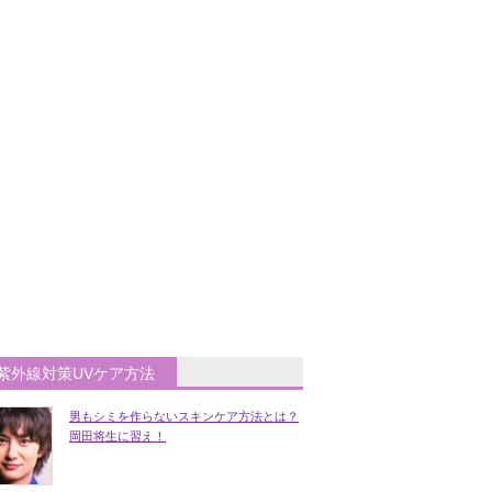
紫外線対策UVケア方法
男もシミを作らないスキンケア方法とは？
岡田将生に習え！