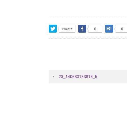
Twitter
Facebook
はて
0
0
Tweets
23_140630153618_5