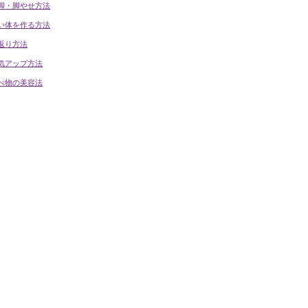
脚・脚やせ方法
い体を作る方法
返り方法
気アップ方法
べ物の美容法