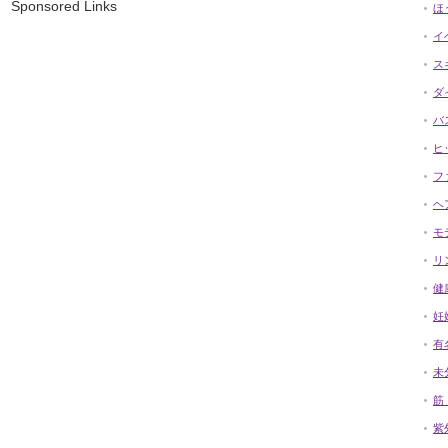
Sponsored Links
ほ
イ
ス
ダ
バ
ヒ
フ
ヘ
モ
リ
健
妊
有
未
筋
紫