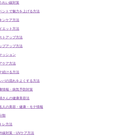
うれい線対策
ベントで魅力を上げる方法
キンケア方法
イエット方法
ストアップ方法
ップアップ方法
ァッション
アケア方法
テ続ける方法
ンパの流れをよくする方法
康情報・病気予防対策
婦さんの健康美容法
名人の美容・健康・モテ情報
分類
トレ方法
外線対策・UVケア方法