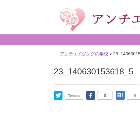
アンチエイジングの学校
>
23_1406301
23_140630153618_5
Twitter
Facebook
はて
0
0
Tweets