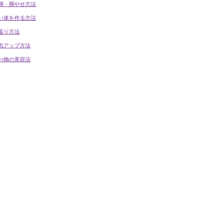
脚・脚やせ方法
い体を作る方法
返り方法
気アップ方法
べ物の美容法