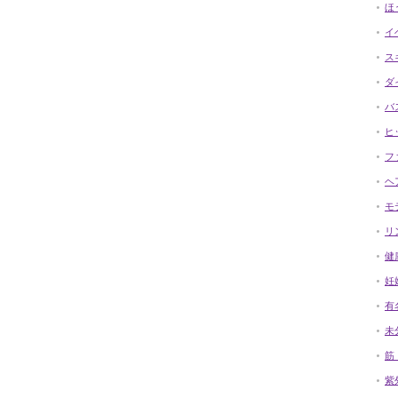
ほ
イ
ス
ダ
バ
ヒ
フ
ヘ
モ
リ
健
妊
有
未
筋
紫