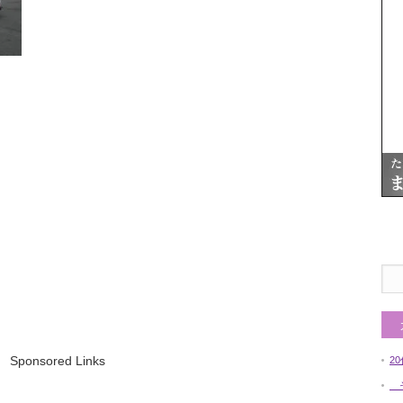
Sponsored Links
2
そ