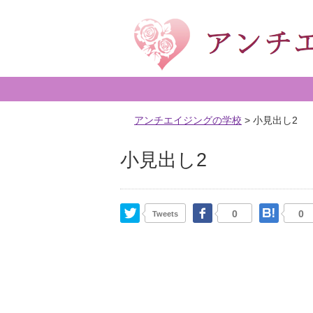
アンチエイジングの学校
>
小見出し2
小見出し2
Twitter
Facebook
はて
0
0
Tweets