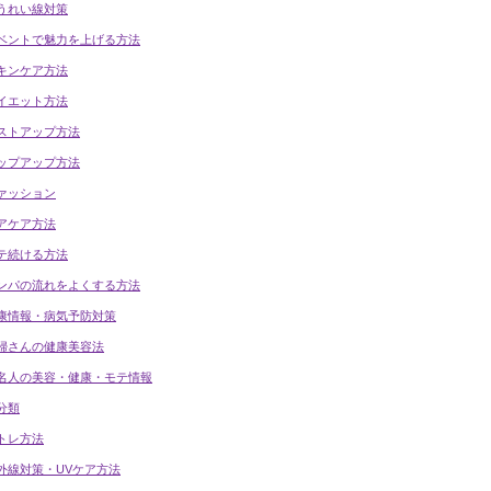
うれい線対策
ベントで魅力を上げる方法
キンケア方法
イエット方法
ストアップ方法
ップアップ方法
ァッション
アケア方法
テ続ける方法
ンパの流れをよくする方法
康情報・病気予防対策
婦さんの健康美容法
名人の美容・健康・モテ情報
分類
トレ方法
外線対策・UVケア方法