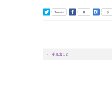
Twitter
Facebook
はて
0
0
Tweets
小見出し2