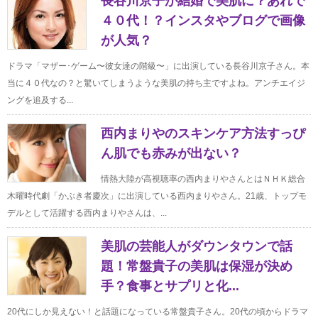
長谷川京子が結婚で美肌に？あれで
４０代！？インスタやブログで画像
が人気？
ドラマ「マザー･ゲーム〜彼女達の階級〜」に出演している長谷川京子さん。本
当に４０代なの？と驚いてしまうような美肌の持ち主ですよね。アンチエイジ
ングを追及する...
西内まりやのスキンケア方法すっぴ
ん肌でも赤みが出ない？
情熱大陸が高視聴率の西内まりやさんとはＮＨＫ総合
木曜時代劇「かぶき者慶次」に出演している西内まりやさん。21歳、トップモ
デルとして活躍する西内まりやさんは、...
美肌の芸能人がダウンタウンで話
題！常盤貴子の美肌は保湿が決め
手？食事とサプリと化...
20代にしか見えない！と話題になっている常盤貴子さん。20代の頃からドラマ