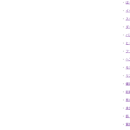
ほ
イ
ス
ダ
バ
ヒ
フ
ヘ
モ
リ
健
妊
有
未
筋
紫