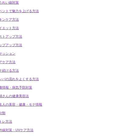
うれい線対策
ベントで魅力を上げる方法
キンケア方法
イエット方法
ストアップ方法
ップアップ方法
ァッション
アケア方法
テ続ける方法
ンパの流れをよくする方法
康情報・病気予防対策
婦さんの健康美容法
名人の美容・健康・モテ情報
分類
トレ方法
外線対策・UVケア方法