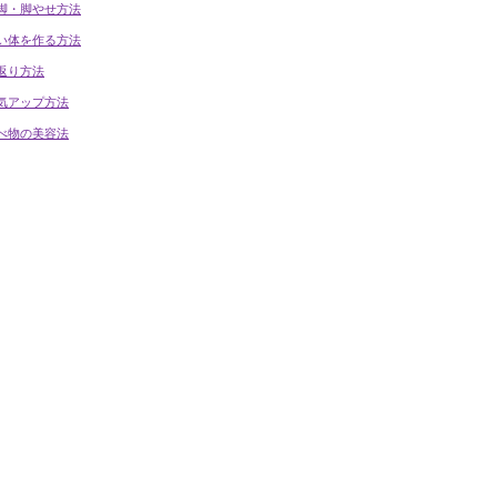
脚・脚やせ方法
い体を作る方法
返り方法
気アップ方法
べ物の美容法