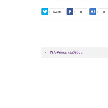
Twitter
Facebook
はて
0
0
Tweets
IGA-Primavista0903a